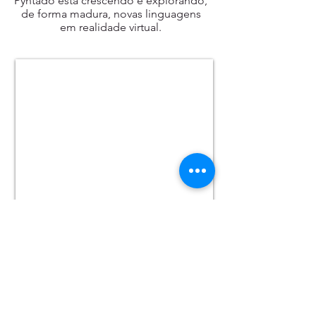
Pyntado está crescendo e explorando,
de forma madura, novas linguagens
em realidade virtual.
pyn@pyntadoentretenimento.com
+55 19 993 423 434
Campinas/SP - Cep
13.042-110